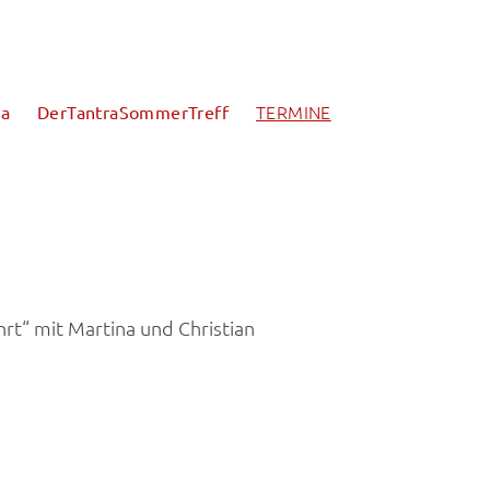
TERMINE
na
DerTantraSommerTreff
ührt“ mit Martina und Christian