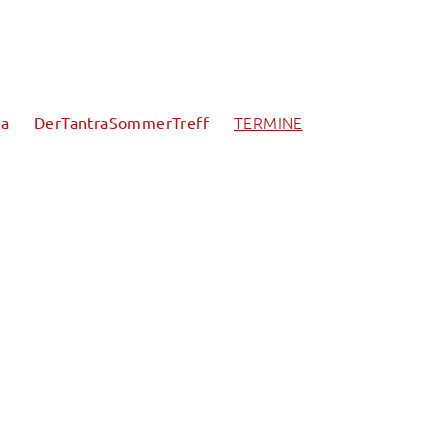
TERMINE
na
DerTantraSommerTreff