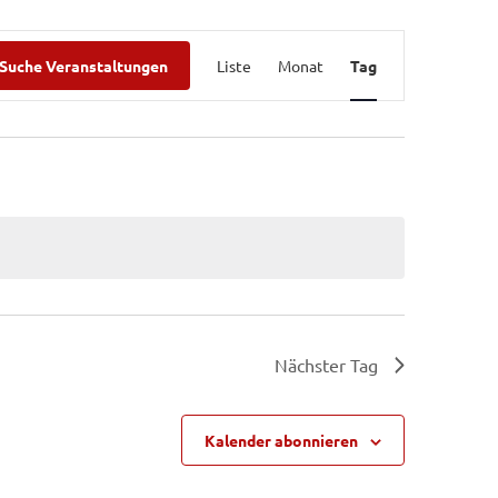
Veranstaltu
Suche Veranstaltungen
Liste
Monat
Tag
Ansichten-
Navigation
Nächster Tag
Kalender abonnieren