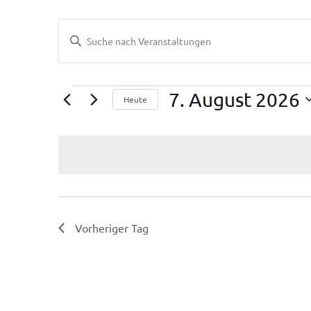
Veranstaltungen
Bitte
Schlüsselwort
eingeben.
Suche
Suche
nach
Veranstaltungen
7. August 2026
Heute
und
Schlüsselwort.
Datum
wählen.
Ansichten,
Navigation
Vorheriger Tag